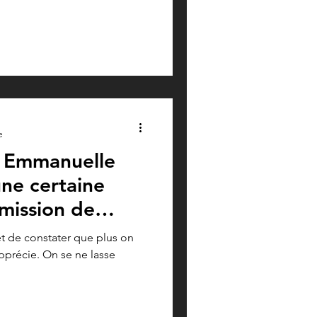
e
c Emmanuelle
ne certaine
smission de
éra...
et de constater que plus on
apprécie. On se ne lasse