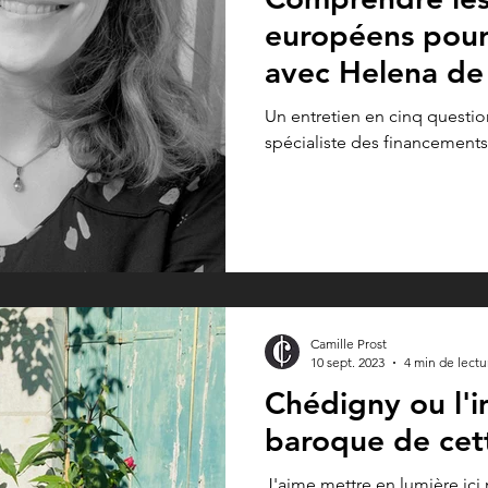
européens pour
avec Helena de
Un entretien en cinq questio
spécialiste des financement
Camille Prost
10 sept. 2023
4 min de lectu
Chédigny ou l'
baroque de cett
J'aime mettre en lumière ici