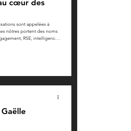
 au cœur des
sations sont appelées à
Les nôtres portent des noms
engagement, RSE, intelligence
 Pourtant, derrière ces enjeux
s anciennes et plus
aussi : Pourquoi agissons-
llement construire ? Qu'est-
 ces questions, justement,
a philoso
 Gaëlle