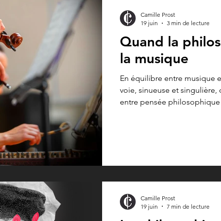
Camille Prost
19 juin
3 min de lecture
Quand la philo
la musique
En équilibre entre musique e
voie, sinueuse et singulière
entre pensée philosophique et
Docteure en philosophie, vio
spécialiste de la philosophie
liens entre écoute, attention
collective. Mon parcours ill
devenir un laboratoire pour p
humaines, la dynamique des 
Camille Prost
19 juin
7 min de lecture