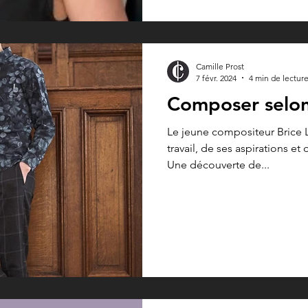
Camille Prost
7 févr. 2024
4 min de lectur
Composer selon 
Le jeune compositeur Brice L
travail, de ses aspirations et
Une découverte de...