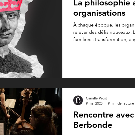
La philosophie
organisations
À chaque époque, les organi
relever des défis nouveaux. 
familiers : transformation, 
artificielle, quête de sens...
se cachent des questions plu
profondes, plus universelles 
nous ? Que voulons-nous rée
ce qu'une décision juste ? Et
sont le territoire naturel de l
Camille Prost
9 mai 2025
9 min de lecture
Rencontre avec
Berbonde