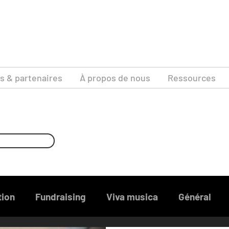
ts & partenaires
À propos de nous
Ressources
ion
Fundraising
Viva musica
Général