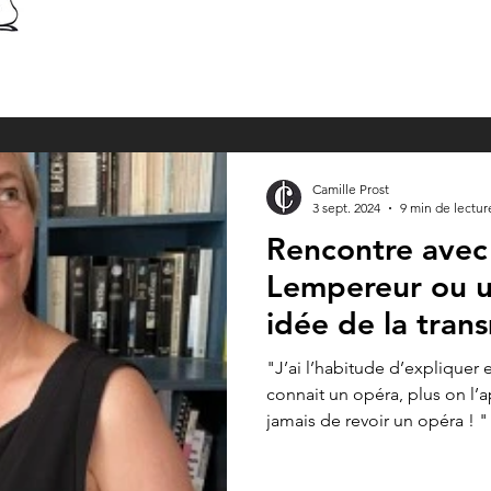
Camille Prost
3 sept. 2024
9 min de lectur
Rencontre ave
Lempereur ou u
idée de la tran
l'Expérience Op
"J’ai l’habitude d’expliquer 
connait un opéra, plus on l’
jamais de revoir un opéra ! "