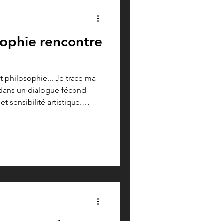
sophie rencontre
t philosophie... Je trace ma
, dans un dialogue fécond
 sensibilité artistique.
loncelliste amateure,
 de la musique, j'explore les
, coopération et intelligence
ustre combien la musique peut
enser les relations
groupes et le