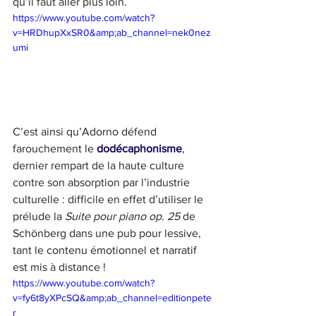
qu’il faut aller plus loin. 
https://www.youtube.com/watch?
v=HRDhupXxSR0&amp;ab_channel=nek0nez
umi
C’est ainsi qu’Adorno défend 
farouchement le 
dodécaphonisme
, 
dernier rempart de la haute culture 
contre son absorption par l’industrie 
culturelle : difficile en effet d’utiliser le 
prélude la 
Suite pour piano op. 25 
de 
Schönberg dans une pub pour lessive, 
tant le contenu émotionnel et narratif 
est mis à distance ! 
https://www.youtube.com/watch?
v=fy6t8yXPcSQ&amp;ab_channel=editionpete
r