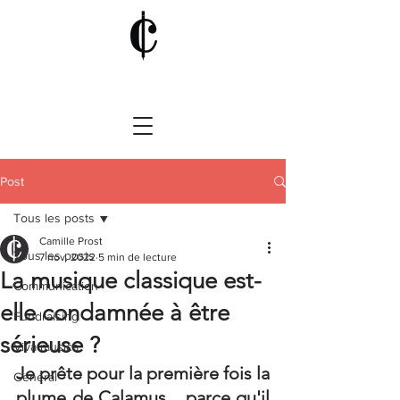
Post
Tous les posts
Camille Prost
Tous les posts
7 nov. 2022
5 min de lecture
La musique classique est-
Communication
elle condamnée à être
Fundraising
sérieuse ?
Viva musica
Je prête pour la première fois la 
Général
plume de Calamus... parce qu'il 