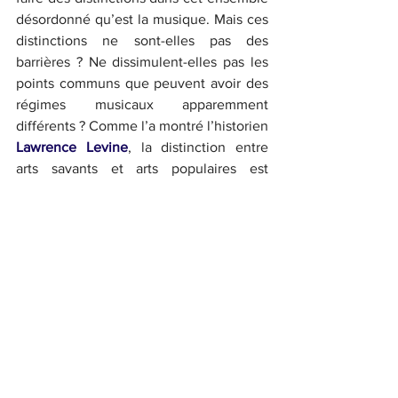
désordonné qu’est la musique. Mais ces 
distinctions ne sont-elles pas des 
barrières ? Ne dissimulent-elles pas les 
points communs que peuvent avoir des 
régimes musicaux apparemment 
différents ? Comme l’a montré l’historien 
Lawrence Levine
, la distinction entre 
arts savants et arts populaires est 
récente : jusqu’à la fin du 19ème siècle, 
les troupes ambulantes qui parcouraient 
les États-Unis mêlaient volontiers airs 
d’opéra de Verdi, airs traditionnels 
irlandais, chansons militaires et saynètes 
de Shakespeare actualisées à la sauce 
western. Derrière le vacarme d’un public 
encore très indiscipliné, l’idée même 
d’une musique « savante » ou 
« sérieuse » n’a alors que très peu de 