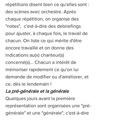
répétitions disent bien ce qu'elles sont : 
des scènes avec orchestre. Après 
chaque répétition, on organise des 
"notes",  c'est-à-dire des debriefings 
pour ajuster, à chaque fois, le travail de 
chacun. On liste ce qui mérite d'être 
encore travaillé et on donne des 
indications au(x) chanteur(s) 
concerné(s)... Chacun a intérêt de 
mémoriser rapidement ce qu'on lui 
demande de modifier ou d'améliorer, et 
ce, dès le lendemain ! 
La pré-générale et la générale 
Quelques jours avant la première 
représentation sont organisées une "pré-
générale" et une "générale", c'est-à-dire 
des enchaînement complets du 
spectacle, dans les même conditions 
que pour une Première, avec costumes 