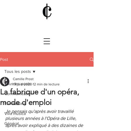
Post
Tous les posts
Camille Prost
Tous les posts
19 juin 2020
12 min de lecture
La fabrique d'un opéra,
Communication
mode d'emploi
Fundraising
Je pensais qu'après avoir travaillé 
Viva musica
plusieurs années à l'Opéra de Lille, 
Général
après avoir expliqué à des dizaines de 