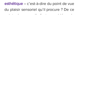
esthétique
 – c’est-à-dire du point de vue 
du plaisir sensoriel qu’il procure ? De ce 
point de vue, il faut considérer la 
diversité de ce qu’
Adorno
 nomme nos 
«
 attitudes musicales 
». 
L’expert, le mélomane, le mondain, 
l’émotif, et le distrait n’ont pas les 
mêmes attentes à l’égard de la musique, 
et il n’entretient pas le même lien avec 
l’objet – le support par lequel il accède à 
l’œuvre. Si le fan s’enthousiasme d’être 
mis en présence de son idole à la faveur 
du concert, l’expert, de son côté, bénira 
l’enregistrement de lui autoriser les 
retours en arrière propices à une écoute 
analytique. Celui qui écoute de la 
musique en fond sonore de sa journée 
de travail se contentera de laisser défiler 