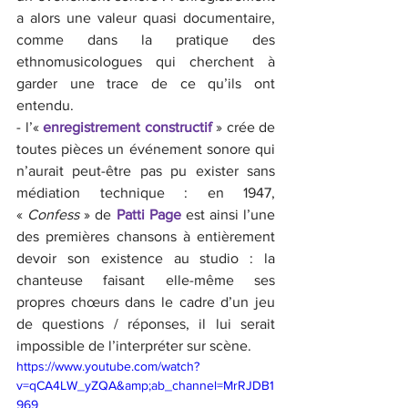
a alors une valeur quasi documentaire, 
comme dans la pratique des 
ethnomusicologues qui cherchent à 
garder une trace de ce qu’ils ont 
entendu.
- l’« 
enregistrement constructif 
» crée de 
toutes pièces un événement sonore qui 
n’aurait peut-être pas pu exister sans 
médiation technique : en 1947, 
« 
Confess
 » de 
Patti Page
 est ainsi l’une 
des premières chansons à entièrement 
devoir son existence au studio : la 
chanteuse faisant elle-même ses 
propres chœurs dans le cadre d’un jeu 
de questions / réponses, il lui serait 
impossible de l’interpréter sur scène.
https://www.youtube.com/watch?
v=qCA4LW_yZQA&amp;ab_channel=MrRJDB1
969