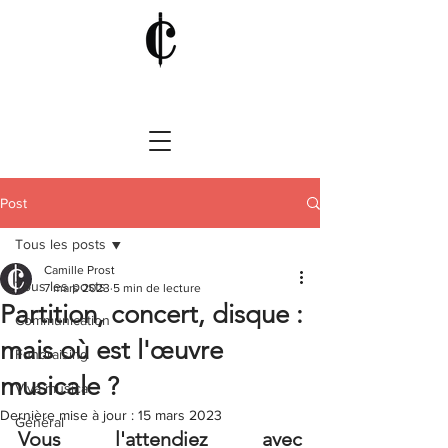
Post
Tous les posts
Camille Prost
Tous les posts
7 mars 2023
5 min de lecture
Partition, concert, disque :
Communication
mais où est l'œuvre
Fundraising
musicale ?
Viva musica
Dernière mise à jour :
15 mars 2023
Général
Vous l'attendiez avec 